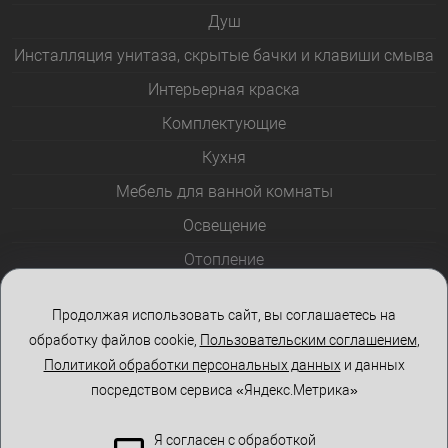
Душ
Инсталляция унитаза, скрытые бачки и клавиши смыва
Интерьерная краска
Комплектующие
Кухня
Мебель для ванной комнаты
Освещение
Отопление
Полотенцесушители
Продолжая использовать сайт, вы соглашаетесь на
Розетки и выключатели
обработку файлов cookie,
Пользовательским соглашением
,
Стеклоблоки
Политикой обработки персональных данных
и данных
посредством сервиса «Яндекс.Метрика»
Столы и стулья
Я согласен с обработкой