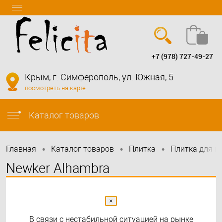
+7 (978) 727-49-27
Вход
Регистрация
Крым, г. Симферополь, ул. Южная, 5
посмотреть на карте
info@felicita-crimea.ru
Каталог товаров
•
•
•
Главная
Каталог товаров
Плитка
Плитка для в
Newker Alhambra
×
В связи с нестабильной ситуацией на рынке