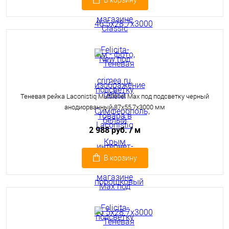
В корзину
Теневая рейка Laconistiq Multilevel Max под подсветку черный
анодиорванный 87x55,7x3000 мм
2 988 руб.
/ м
В корзину