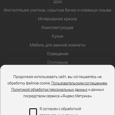
Душ
Инсталляция унитаза, скрытые бачки и клавиши смыва
Интерьерная краска
Комплектующие
Кухня
Мебель для ванной комнаты
Освещение
Отопление
Полотенцесушители
Продолжая использовать сайт, вы соглашаетесь на
Розетки и выключатели
обработку файлов cookie,
Пользовательским соглашением
,
Стеклоблоки
Политикой обработки персональных данных
и данных
посредством сервиса «Яндекс.Метрика»
Столы и стулья
Я согласен с обработкой