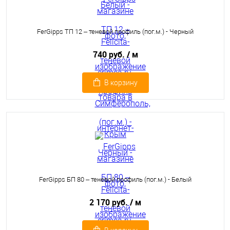
FerGipps ТП 12 – теневой профиль (пог.м.) - Черный
740 руб.
/ м
В корзину
FerGipps БП 80 – теневой профиль (пог.м.) - Белый
2 170 руб.
/ м