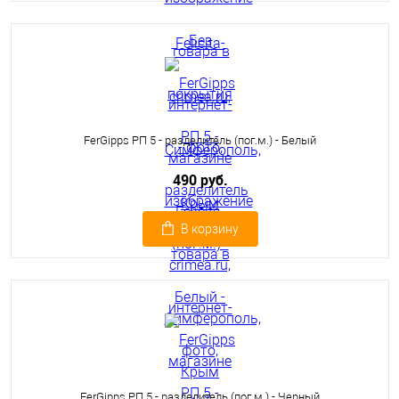
FerGipps РП 5 - разделитель (пог.м.) - Белый
490 руб.
В корзину
FerGipps РП 5 - разделитель (пог.м.) - Черный