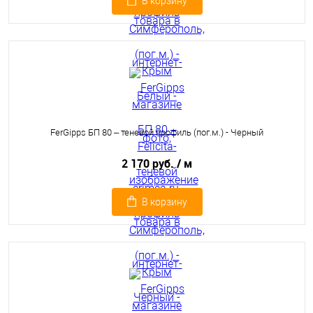
В корзину
FerGipps БП 80 – теневой профиль (пог.м.) - Черный
2 170 руб.
/ м
В корзину