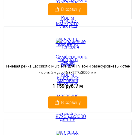
В корзину
Теневая рейка Laconistiq Multilevel для TV зон и разноуровневых стен
черный муар 46,3х27,7х3000 мм
1 159 руб.
/ м
В корзину