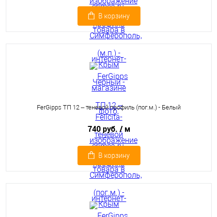
В корзину
FerGipps ТП 12 – теневой профиль (пог.м.) - Белый
740 руб.
/ м
В корзину