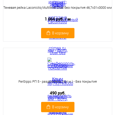
Теневая рейка Laconistiq Multilevel Dual без покрытия 46,7x31x3000 мм
1 064 руб.
/ м
В корзину
FerGipps РП 5 - разделитель (пог.м.) - Без покрытия
490 руб.
В корзину