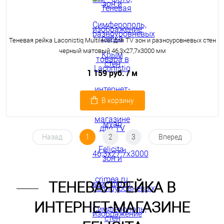
Теневая рейка Laconistiq Multilevel для TV зон и разноуровневых стен
черный матовый 46,3х27,7х3000 мм
1 159 руб.
/ м
В корзину
Назад
1
2
3
Вперед
ТЕНЕВАЯ РЕЙКА В
ИНТЕРНЕТ-МАГАЗИНЕ