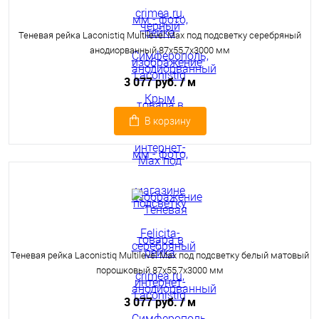
Теневая рейка Laconistiq Multilevel Max под подсветку серебряный
анодиорванный 87x55,7x3000 мм
3 077 руб.
/ м
В корзину
Теневая рейка Laconistiq Multilevel Max под подсветку белый матовый
порошковый 87x55,7x3000 мм
3 077 руб.
/ м