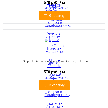
570 руб.
/ м
В корзину
FerGipps ТП 6 – теневой профиль (пог.м.) - Черный
570 руб.
/ м
В корзину