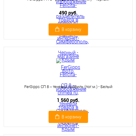
490 руб.
В корзину
FerGipps СП 8 – теневой профиль (пог.м.) - Белый
1 560 руб.
В корзину