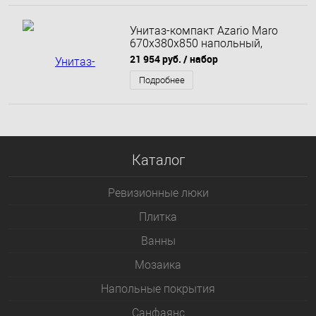
Унитаз-компакт Azario Maro
670x380x850 напольный,
безободковый, с бачком и
21 954 руб.
/ набор
сиденьем микролифт (AZ-
2125A-R)
Подробнее
Каталог
Ревизионные люки
Плитка
Bанны
Мозаика
Напольные покрытия
Санфаянс