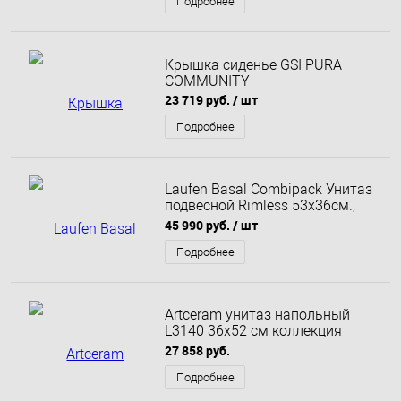
Подробнее
Крышка сиденье GSI PURA
COMMUNITY
23 719 руб.
/ шт
Подробнее
Laufen Basal Combipack Унитаз
подвесной Rimless 53х36см.,
быстросъемное сиденье
45 990 руб.
/ шт
SoftClose, цвет белый
Подробнее
Artceram унитаз напольный
L3140 36х52 см коллекция
Blend
27 858 руб.
Подробнее